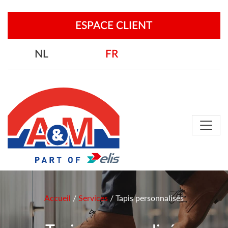
ESPACE CLIENT
NL
FR
Accueil
/
Services
/
Tapis personnalisés