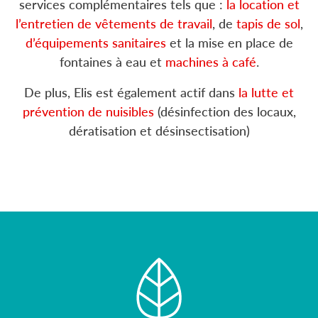
services complémentaires tels que :
la location et
l’entretien de vêtements de travail
, de
tapis de sol
,
d’équipements sanitaires
et la mise en place de
fontaines à eau et
machines à café
.
De plus, Elis est également actif dans
la lutte et
prévention de nuisibles
(désinfection des locaux,
dératisation et désinsectisation)